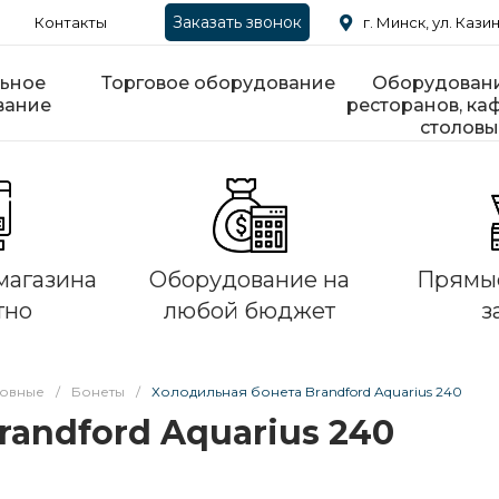
Заказать звонок
Контакты
г. Минск, ул. Казин
ьное
Торговое оборудование
Оборудовани
вание
ресторанов, каф
столовы
магазина
Оборудование на
Прямые
тно
любой бюджет
з
ровные
/
Бонеты
/
Холодильная бонета Brandford Aquarius 240
andford Aquarius 240