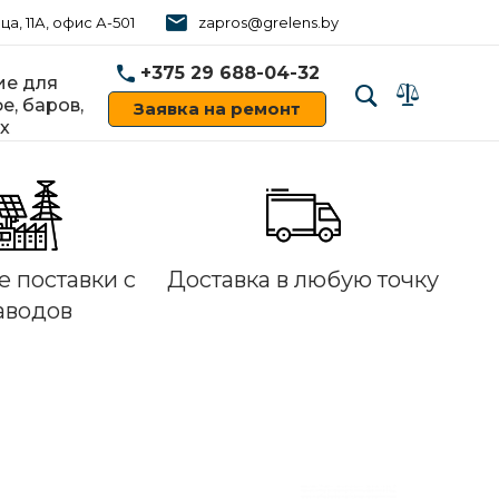
ца, 11А, офис А-501
zapros@grelens.by
+375 29 688-04-32
е для
е, баров,
Заявка на ремонт
х
‹
›
 поставки с
Доставка в любую точку
аводов