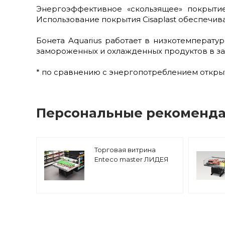
Энергоэффективное «скользящее» покрытие 
Использование покрытия Cisaplast обеспечив
Бонета Aquarius работает в низкотемперат
замороженных и охлажденных продуктов в за
* по сравнению с энергопотреблением откры
Персональные рекоменд
Торговая витрина
Enteco master ЛИДЕЯ
125 Н2 ВС для
самообслуживания, с
двумя полками