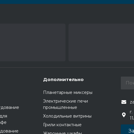
Дополнительно
Планетарные миксеры
Электрические печи
z
удование
промышленные
г.
для
Холодильные витрины
1
афе
Грили контактные
За
удование
Жарочные шкафы