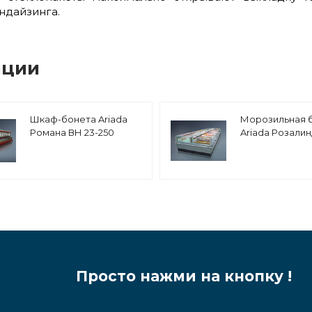
ндайзинга.
ации
Шкаф-бонета Ariada
Морозильная 
Романа ВН 23-250
Ariada Розали
18-200
Просто нажми на кнопку !