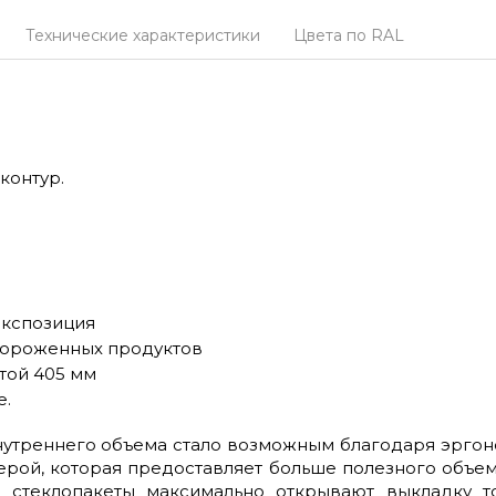
Технические характеристики
Цвета по RAL
контур.
экспозиция
мороженных продуктов
той 405 мм
е.
утреннего объема стало возможным благодаря эргоно
рой, которая предоставляет больше полезного объе
 стеклопакеты максимально открывают выкладку то