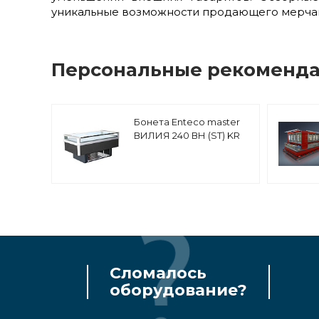
уникальные возможности продающего мерча
Персональные рекоменд
Бонета Enteco master
ВИЛИЯ 240 ВН (ST) KR
низкотемпературная,
раздвижные
стеклянные крышки
Сломалось
оборудование?