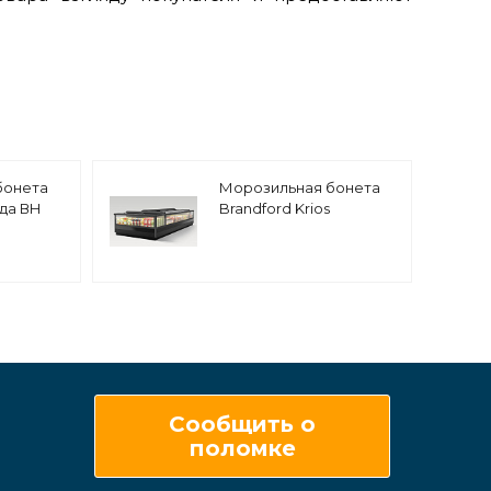
бонета
Морозильная бонета
нда ВН
Brandford Krios
торцевая
Сообщить о
поломке