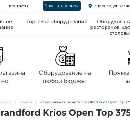
Заказать звонок
Контакты
г. Минск, ул. Казин
ьное
Торговое оборудование
Оборудовани
вание
ресторанов, каф
столовы
магазина
Оборудование на
Прямые
тно
любой бюджет
з
ровные
/
Бонеты
/
Морозильная бонета Brandford Krios Open Top 3
andford Krios Open Top 37