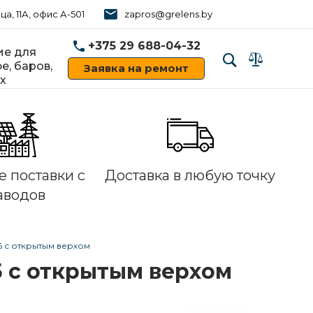
ца, 11А, офис А-501
zapros@grelens.by
+375 29 688-04-32
е для
е, баров,
Заявка на ремонт
х
‹
›
 поставки с
Доставка в любую точку
аводов
75 с открытым верхом
5 с открытым верхом