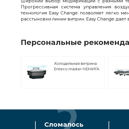
Широкий выбор модификаций с разными те
Прогрессивная система управления возду
технология Easy Change позволяет легко ме
расстыковки линии витрин. Easy Change дает
Персональные рекоменд
Холодильная витрина
Enteco master НЕМИГА
CUBE УВ 90 ВС Р Self
угловая, для рыбы на
льду, встроенный
агрегат
Сломалось