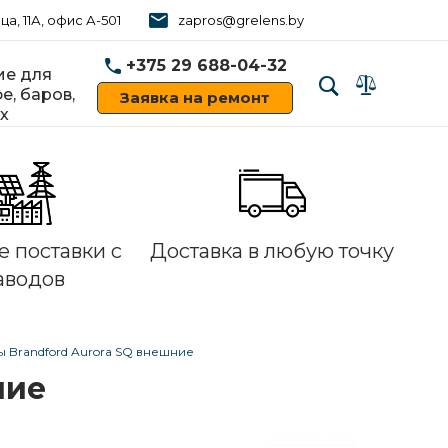
ца, 11А, офис А-501
zapros@grelens.by
+375 29 688-04-32
е для
е, баров,
Заявка на ремонт
х
‹
›
 поставки с
Доставка в любую точку
аводов
 Brandford Aurora SQ внешние
ние