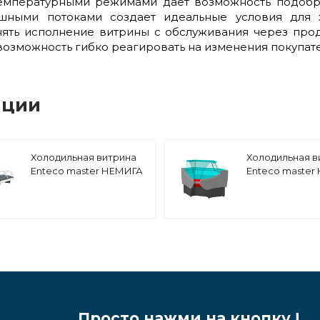
мпературными режимами дает возможность подобра
шными потоками создает идеальные условия для 
нять исполнение витрины с обслуживания через прод
 возможность гибко реагировать на изменения покупат
ации
Холодильная витрина
Холодильная в
Enteco master НЕМИГА
Enteco master
LUX УВ 90 ВС угловая
STANDART УВ 9
угловая, закр
основание
Просто нажми на кнопку !