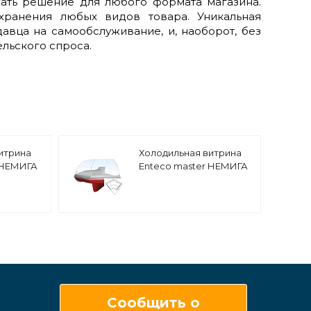
ть решение для любого формата магазина.
хранения любых видов товара. Уникальная
авца на самообслуживание, и, наоборот, без
ельского спроса.
итрина
Холодильная витрина
 НЕМИГА
Enteco master НЕМИГА
0 ВС
EXTRA УВ 90 угловая,
ытое
низкое стекло
Сообщить о