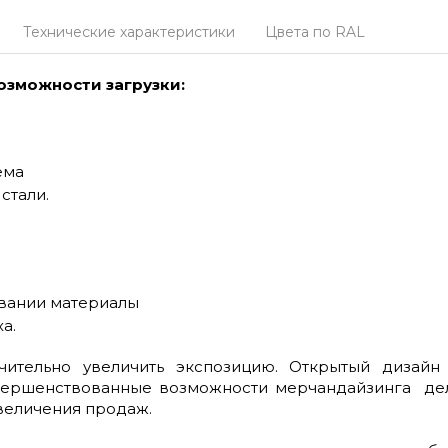
Технические характеристики
Цвета по RAL
озможности загрузки:
ема
стали.
вании материалы
а.
чительно увеличить экспозицию. Открытый дизайн
вершенствованные возможности мерчандайзинга дел
величения продаж.