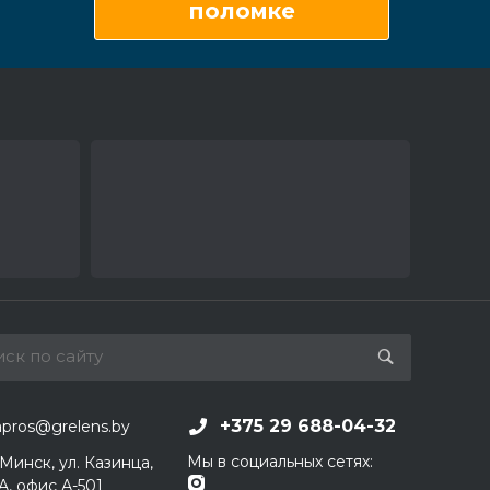
поломке
+375 29 688-04-32
apros@grelens.by
Мы в социальных сетях:
 Минск, ул. Казинца,
1А, офис А-501