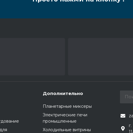
Дополнительно
Планетарные миксеры
Электрические печи
z
удование
промышленные
г.
для
Холодильные витрины
1