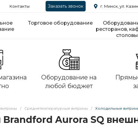
Заказать звонок
Контакты
г. Минск, ул. Казин
ьное
Торговое оборудование
Оборудовани
вание
ресторанов, каф
столовы
магазина
Оборудование на
Прямые
тно
любой бюджет
з
 витрины
/
Среднетемпературные витрины
/
Холодильные витрины
Brandford Aurora SQ внеш