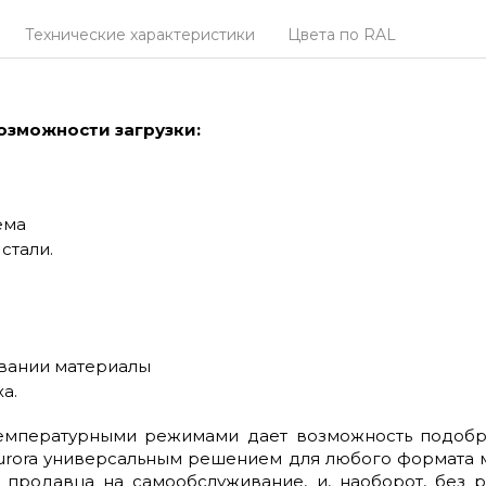
Технические характеристики
Цвета по RAL
озможности загрузки:
ема
стали.
вании материалы
а.
мпературными режимами дает возможность подобра
urora универсальным решением для любого формата ма
продавца на самообслуживание, и, наоборот, без р