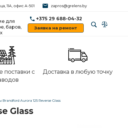
ца, 11А, офис А-501
zapros@grelens.by
+375 29 688-04-32
е для
е, баров,
Заявка на ремонт
х
‹
›
 поставки с
Доставка в любую точку
аводов
randford Aurora 125 Reverse Glass
e Glass