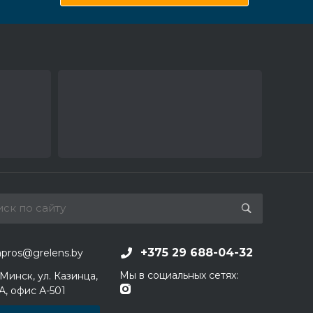
+375 29 688-04-32
apros@grelens.by
Мы в социальных сетях:
 Минск, ул. Казинца,
1А, офис А-501