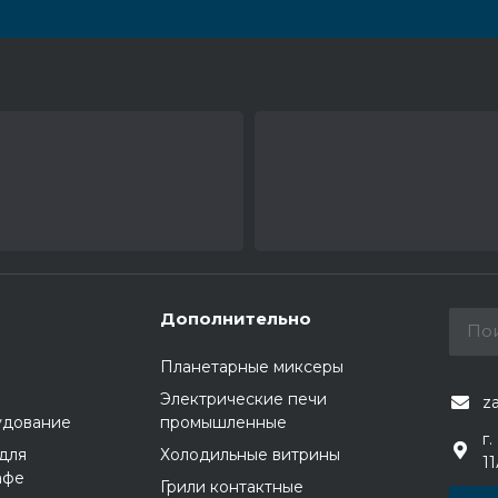
Дополнительно
Планетарные миксеры
Электрические печи
z
удование
промышленные
г.
для
Холодильные витрины
1
афе
Грили контактные