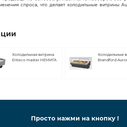
менения спроса, что делает холодильные витрины A
ации
Холодильная витрина
Холодильные 
Enteco master НЕМИГА
Brandford Auror
LUX 250 ВС Self
190
среднетемпературная
Просто нажми на кнопку !