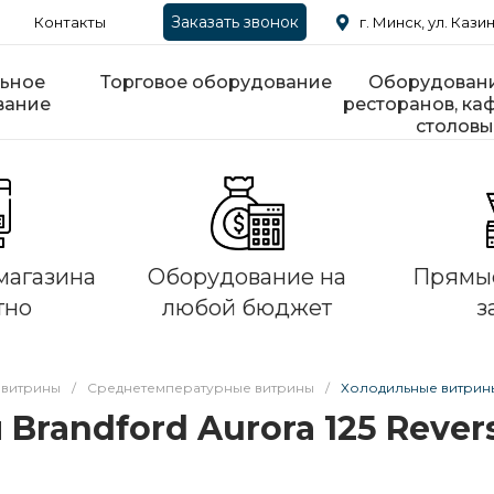
Заказать звонок
Контакты
г. Минск, ул. Казин
ьное
Торговое оборудование
Оборудовани
вание
ресторанов, каф
столовы
магазина
Оборудование на
Прямые
тно
любой бюджет
з
 витрины
/
Среднетемпературные витрины
/
Холодильные витрины B
randford Aurora 125 Revers