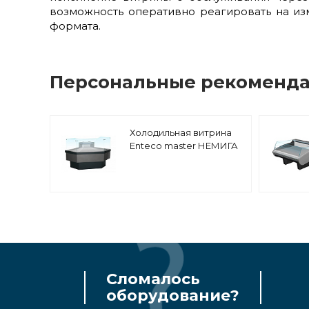
возможность оперативно реагировать на из
формата.
Персональные рекоменд
Холодильная витрина
Enteco master НЕМИГА
CUBE УН 90 ВСн
угловая, встроенный
агрегат
Сломалось
оборудование?