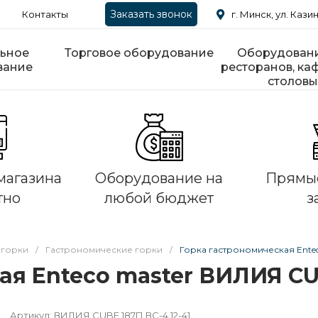
Заказать звонок
Контакты
г. Минск, ул. Казин
ьное
Торговое оборудование
Оборудовани
вание
ресторанов, каф
столовы
магазина
Оборудование на
Прямые
тно
любой бюджет
з
 горки
/
Гастрономические горки
/
Горка гастрономическая Entec
я Enteco master ВИЛИЯ СUB
Артикул:
ВИЛИЯ СUBE 187П ВC-4.12-41