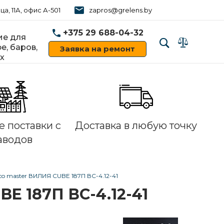
ца, 11А, офис А-501
zapros@grelens.by
+375 29 688-04-32
е для
е, баров,
Заявка на ремонт
х
‹
›
 поставки с
Доставка в любую точку
аводов
o master ВИЛИЯ СUBE 187П ВC-4.12-41
E 187П ВC-4.12-41