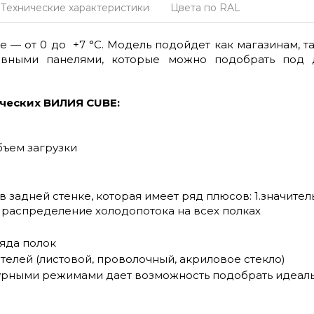
Технические характеристики
Цвета по RAL
 — от 0 до +7 °С. Модель подойдет как магазинам, т
тивными панелями, которые можно подобрать под
ческих ВИЛИЯ СUBE:
бъем загрузки
 задней стенке, которая имеет ряд плюсов: 1.значит
распределение холодопотока на всех полках
яда полок
телей (листовой, проволочный, акриловое стекло)
урными режимами дает возможность подобрать идеаль