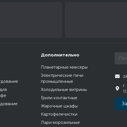
Дополнительно
Планетарные миксеры
Электрические печи
z
удование
промышленные
г.
для
Холодильные витрины
1
афе
Грили контактные
За
удование
Жарочные шкафы
Картофелечистки
Лари морозильные