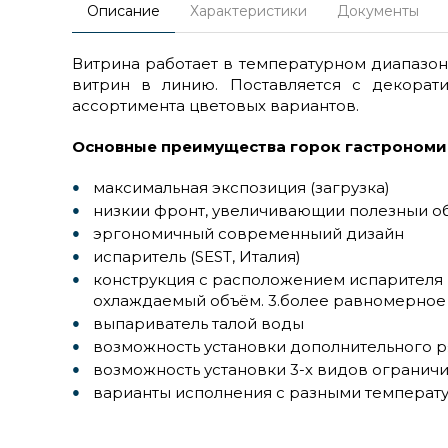
Описание
Характеристики
Документы
Витрина работает в температурном диапазоне
витрин в линию. Поставляется с декора
ассортимента цветовых вариантов.
Основные преимущества горок гастрономи
максимальная экспозиция (загрузка)
низкии фронт, увеличивающии полезныи о
эргономичный современныий дизайн
испаритель (SEST, Италия)
конструкция с расположением испарителя в
охлаждаемый объём. 3.более равномерное 
выпариватель талой воды
возможность установки дополнительного р
возможность установки 3-х видов ограничи
варианты исполнения с разными температ