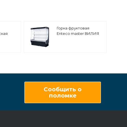
Горка фруктовая
ская
Enteco master ВИЛИЯ
VISLA
190 ВВ пристенная
Сообщить о
поломке