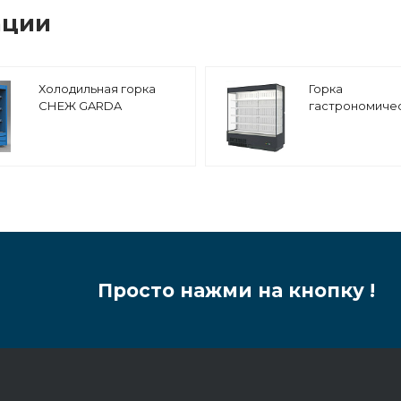
ации
Холодильная горка
Горка
СНЕЖ GARDA
гастрономиче
1250x710x1920 выносной
Enteco master 
холод
250 ВС
Просто нажми на кнопку !