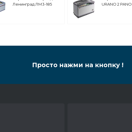
Ленинград ЛМ3-185
URANO 2 PANO
(торец)
Просто нажми на кнопку !