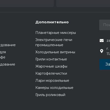
Дополнительно
Планетарные миксеры
Электрические печи
z
удование
промышленные
г.
для
Холодильные витрины
1
афе
Грили контактные
За
удование
Жарочные шкафы
Картофелечистки
Лари морозильные
Камеры холодильные
Гриль роликовый