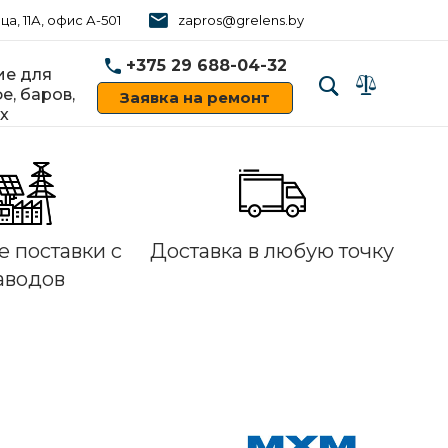
ца, 11А, офис А-501
zapros@grelens.by
+375 29 688-04-32
е для
е, баров,
Заявка на ремонт
х
‹
›
 поставки с
Доставка в любую точку
аводов