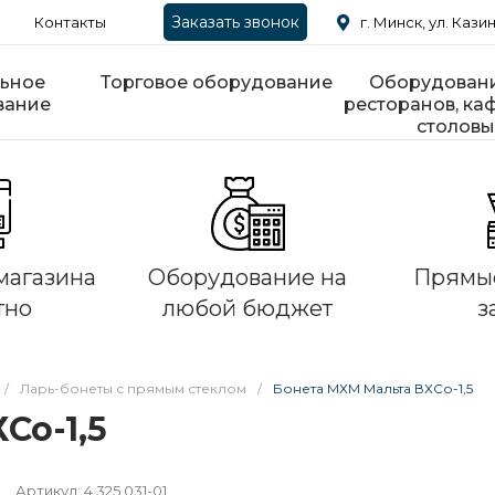
Заказать звонок
Контакты
г. Минск, ул. Казин
ьное
Торговое оборудование
Оборудовани
вание
ресторанов, каф
столовы
магазина
Оборудование на
Прямые
тно
любой бюджет
з
/
Ларь-бонеты с прямым стеклом
/
Бонета МХМ Мальта ВХСо-1,5
Со-1,5
Артикул:
4.325.031-01