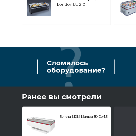
London LU 210
Сломалось
оборудование?
Ранее вы смотрели
Бонета МХМ Мальта ВХСо-1,5