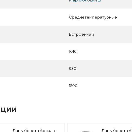
Марихолодмаш
Среднетемпературные
Встроенный
1016
930
1500
ации
Ларь-бонета Ариада
Ларь-бонета A