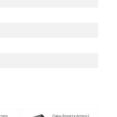
rneg
Ларь-бонета Arneg 2