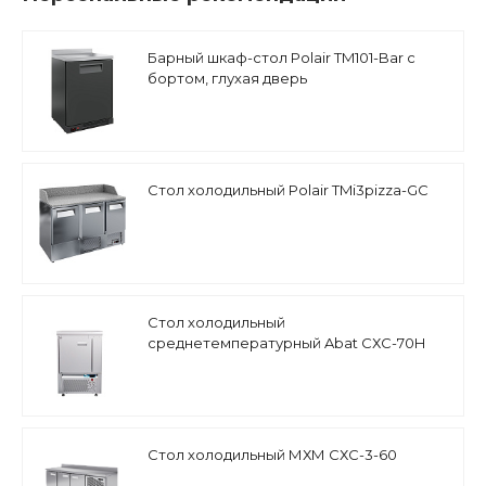
Барный шкаф-стол Polair TM101-Bar с
бортом, глухая дверь
Стол холодильный Polair TMi3pizza-GC
Стол холодильный
среднетемпературный Abat СХС-70Н
(дверь) без борта
Стол холодильный МХМ СХС-3-60