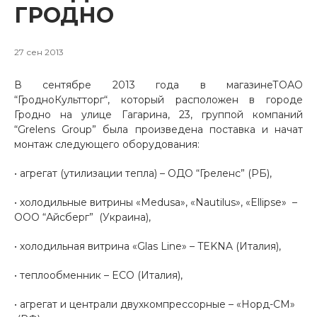
ГРОДНО
27 сен 2013
В сентябре 2013 года в магазине
ТОАО
“ГродноКультторг“, который расположен в городе
Гродно на улице Гагарина, 23, группой компаний
“Grelens Group” была произведена поставка и начат
монтаж следующего оборудования:
• агрегат (утилизации тепла) – ОДО “Греленс” (РБ),
• холодильные витрины «Medusa», «Nautilus», «Ellipse» –
ООО “Айсберг” (Украина),
• холодильная витрина «Glas Line» – TEKNA (Италия),
• теплообменник – ECO (Италия),
• агрегат и централи двухкомпрессорные – «Норд-СМ»