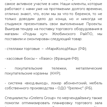
самое активное участие в нем. Наши клиенты, которые
работают с нами уже на протяжении долгого времени,
отлично знают, что, если мы за что-то беремся, то не
только доводим дело до конца, но и никогда не
стыдимся презентовать свои выполненные Проекты.
Выиграв тендер на поставку торгового оборудования в
магазин «Родны кут» Жлобинского РайПО, мы
поставили и смонтирован следующий товар:
• стеллажи торговые – «МариХолодМаш» (РФ);
• кассовые боксы – «Rasec» (Франция-РФ);
• покупательские тележки, металлические
покупательские корзины (КНР);
• система «вход-выход», локер абонентский, мебель
собственного производства – ОДО “Греленс” (РБ).
Специалисты «Grelens Group» по мерчендайзингу также
помогли оптимизировать планировку торгового зала